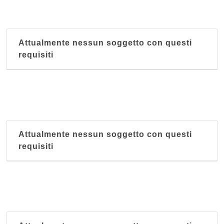
Al Cancelletto
via Corsica 4, Padova
Attualmente nessun soggetto con questi
Al Carmine
requisiti
piazza Francesco Petrarca 8, Padova
Al Cicheto
via Girolamo Savonarola 59, Padova
Al Fagiano
Attualmente nessun soggetto con questi
via Antonio Locatelli 45, Padova
requisiti
Al Forcellini
via Egidio Forcellini 172, Padova