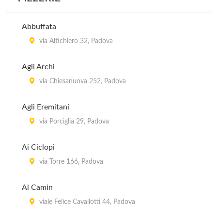
Antica Trattoria dei Paccagnella
via del Santo 113, Padova
Abbuffata
Cantina del Gufo
via Altichiero 32, Padova
via Santa Lucia 91, Padova
Agli Archi
Da Linda
via Chiesanuova 252, Padova
via Del Pescarotto 37/A, Padova
Agli Eremitani
Dai Grandi
via Porciglia 29, Padova
via Firenze 6, Villafranca Padovana - Taggì di Sopra
Ai Ciclopi
via Torre 166, Padova
Al Camin
viale Felice Cavallotti 44, Padova