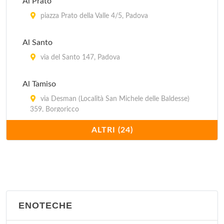
Al Prato
piazza Prato della Valle 4/5, Padova
Al Santo
via del Santo 147, Padova
Al Tamiso
via Desman (Località San Michele delle Baldesse)
359, Borgoricco
ALTRI (24)
Al Tezzon
via Trento e Trieste 33/9, Camposampiero
Alle Querce
via San Pelagio 95, Due Carrare
ENOTECHE
Antica Trattoria al Bosco