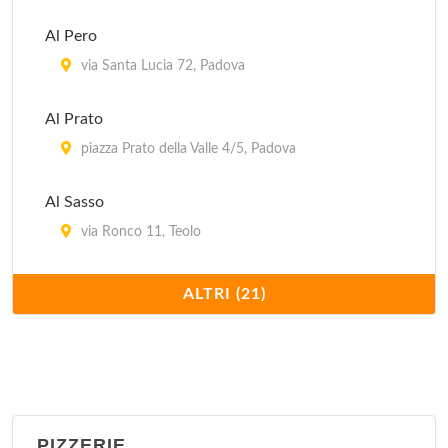
Al Pero
via Santa Lucia 72, Padova
Al Prato
piazza Prato della Valle 4/5, Padova
Al Sasso
via Ronco 11, Teolo
Antica Trattoria al Bosco
ALTRI (21)
via Valmarana 13, Saonara
Antica Trattoria Ballotta dal 1605
via Carromatto 4, Torreglia
PIZZERIE