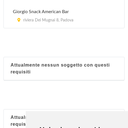
via Desman (Località San Michele delle Baldesse)
Giorgio Snack American Bar
359, Borgoricco
riviera Dei Mugnai 8, Padova
Attualmente nessun soggetto con questi
requisiti
Attualmente nessun soggetto con questi
requisiti