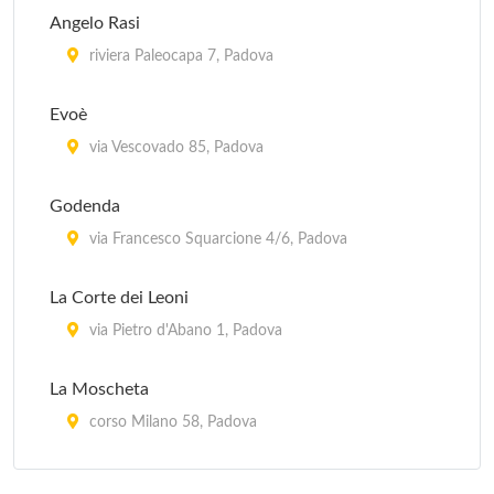
Angelo Rasi
via Valmarana 13, Saonara
riviera Paleocapa 7, Padova
Antica Trattoria Ballotta dal 1605
Evoè
via Carromatto 4, Torreglia
via Vescovado 85, Padova
Antica Trattoria dei Paccagnella
Godenda
via del Santo 113, Padova
via Francesco Squarcione 4/6, Padova
Antico Brolo
La Corte dei Leoni
corso Milano 22, Padova
via Pietro d'Abano 1, Padova
La Moscheta
corso Milano 58, Padova
La Vecchia Enoteca