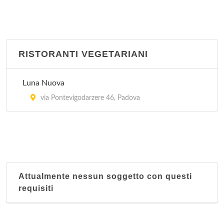
via San Martino e Solferino 32, Padova
PePen Ristorante - Santa Lucia Enoteca
piazza Cavour 15, Padova
RISTORANTI VEGETARIANI
Per Bacco
Luna Nuova
piazzale Pontecorvo 10, Padova
via Pontevigodarzere 46, Padova
Tadi
via Tadi 16, Padova
Attualmente nessun soggetto con questi
requisiti