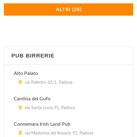
Al Carmine
ALTRI (28)
piazza Francesco Petrarca 8, Padova
Al Forcellini
via Egidio Forcellini 172, Padova
PUB BIRRERIE
Al Gatto Rosso
vicolo Lorenzo Pignoria 12, Padova
Alto Palato
Al Santo
via Palestro 62/1, Padova
via del Santo 147, Padova
Cantina del Gufo
Al Saraceno
via Santa Lucia 91, Padova
via Giovanni Canestrini 4, Padova
Connemara Irish Land Pub
Al Tamiso
via Madonna del Rosario 91, Padova