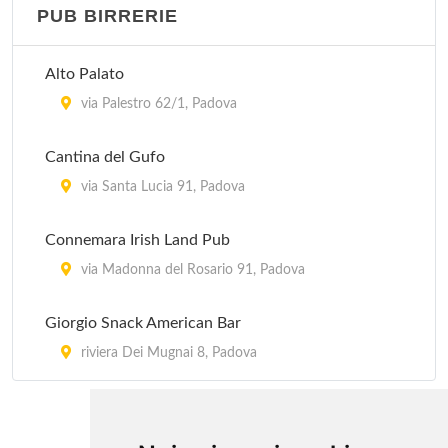
PUB BIRRERIE
Al Gatto Rosso
vicolo Lorenzo Pignoria 12, Padova
Alto Palato
Al Santo
via Palestro 62/1, Padova
via del Santo 147, Padova
Cantina del Gufo
Al Saraceno
via Santa Lucia 91, Padova
via Giovanni Canestrini 4, Padova
Connemara Irish Land Pub
Al Tamiso
via Madonna del Rosario 91, Padova
via Desman (Località San Michele delle Baldesse)
Giorgio Snack American Bar
359, Borgoricco
riviera Dei Mugnai 8, Padova