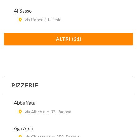
Al Sasso
via Ronco 11, Teolo
Antica Trattoria al Bosco
ALTRI (21)
via Valmarana 13, Saonara
Antica Trattoria Ballotta dal 1605
via Carromatto 4, Torreglia
PIZZERIE
Antica Trattoria dei Paccagnella
via del Santo 113, Padova
Abbuffata
Cantina del Gufo
via Altichiero 32, Padova
via Santa Lucia 91, Padova
Agli Archi