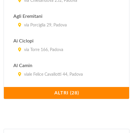
Da Linda
via Chiesanuova 252, Padova
via Del Pescarotto 37/A, Padova
Agli Eremitani
Dai Grandi
via Porciglia 29, Padova
via Firenze 6, Villafranca Padovana - Taggì di Sopra
Ai Ciclopi
via Torre 166, Padova
Al Camin
viale Felice Cavallotti 44, Padova
Al Carmine
ALTRI (28)
piazza Francesco Petrarca 8, Padova
Al Forcellini
via Egidio Forcellini 172, Padova