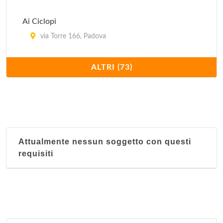
Ai Ciclopi
via Torre 166, Padova
Al Camin
ALTRI (73)
viale Felice Cavallotti 44, Padova
Al Cancelletto
via Corsica 4, Padova
Attualmente nessun soggetto con questi
Al Carmine
requisiti
piazza Francesco Petrarca 8, Padova
Al Cicheto
via Girolamo Savonarola 59, Padova