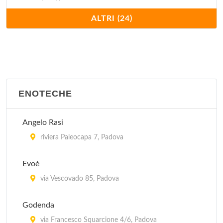
ALTRI (24)
Al Tezzon
via Trento e Trieste 33/9, Camposampiero
Alle Querce
via San Pelagio 95, Due Carrare
ENOTECHE
Antica Trattoria al Bosco
Angelo Rasi
via Valmarana 13, Saonara
riviera Paleocapa 7, Padova
Antica Trattoria Ballotta dal 1605
Evoè
via Carromatto 4, Torreglia
via Vescovado 85, Padova
Antica Trattoria dei Paccagnella
Godenda
via del Santo 113, Padova
via Francesco Squarcione 4/6, Padova