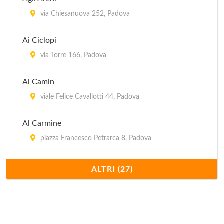
Da Linda
via Chiesanuova 252, Padova
via Del Pescarotto 37/A, Padova
Ai Ciclopi
Dai Grandi
via Torre 166, Padova
via Firenze 6, Villafranca Padovana - Taggì di Sopra
Al Camin
viale Felice Cavallotti 44, Padova
Al Carmine
piazza Francesco Petrarca 8, Padova
Al Forcellini
ALTRI (27)
via Egidio Forcellini 172, Padova
Al Gatto Rosso
vicolo Lorenzo Pignoria 12, Padova