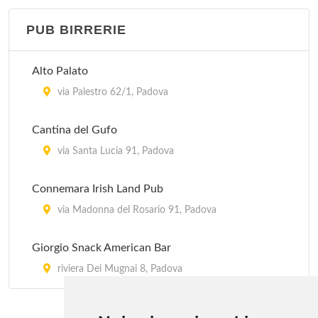
PUB BIRRERIE
Al Santo
via del Santo 147, Padova
Alto Palato
Al Saraceno
via Palestro 62/1, Padova
via Giovanni Canestrini 4, Padova
Cantina del Gufo
Al Tamiso
via Santa Lucia 91, Padova
via Desman (Località San Michele delle Baldesse)
Connemara Irish Land Pub
359, Borgoricco
via Madonna del Rosario 91, Padova
Alto Palato
Giorgio Snack American Bar
via Palestro 62/1, Padova
riviera Dei Mugnai 8, Padova