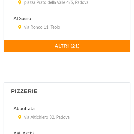
piazza Prato della Valle 4/5, Padova
Al Sasso
via Ronco 11, Teolo
Antica Trattoria al Bosco
ALTRI (21)
via Valmarana 13, Saonara
Antica Trattoria Ballotta dal 1605
via Carromatto 4, Torreglia
PIZZERIE
Antica Trattoria dei Paccagnella
via del Santo 113, Padova
Abbuffata
Cantina del Gufo
via Altichiero 32, Padova
via Santa Lucia 91, Padova
Agli Archi