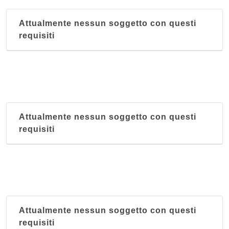
Al Forcellini
Attualmente nessun soggetto con questi
via Egidio Forcellini 172, Padova
requisiti
Al Palazzon
via Ca' Onorai 2, Galliera Veneta
Attualmente nessun soggetto con questi
requisiti
Attualmente nessun soggetto con questi
requisiti