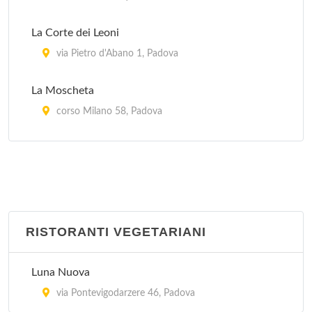
Antico Brolo
La Corte dei Leoni
corso Milano 22, Padova
via Pietro d'Abano 1, Padova
La Moscheta
corso Milano 58, Padova
La Vecchia Enoteca
via San Martino e Solferino 32, Padova
PePen Ristorante - Santa Lucia Enoteca
piazza Cavour 15, Padova
RISTORANTI VEGETARIANI
Per Bacco
Luna Nuova
piazzale Pontecorvo 10, Padova
via Pontevigodarzere 46, Padova