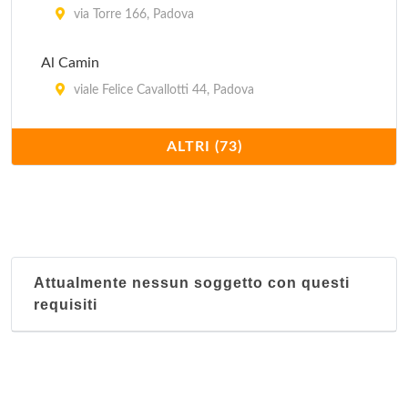
via Torre 166, Padova
Al Camin
viale Felice Cavallotti 44, Padova
Al Cancelletto
ALTRI (73)
via Corsica 4, Padova
Al Carmine
piazza Francesco Petrarca 8, Padova
Attualmente nessun soggetto con questi
Al Cicheto
requisiti
via Girolamo Savonarola 59, Padova
Al Fagiano
via Antonio Locatelli 45, Padova