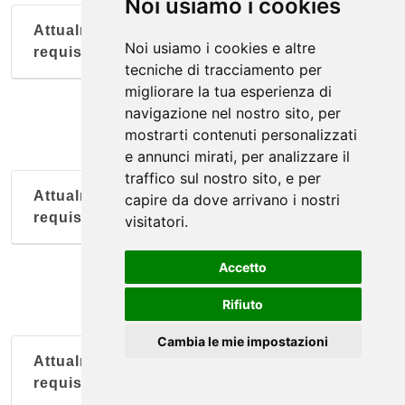
Noi usiamo i cookies
Attualmente nessun soggetto con questi
Noi usiamo i cookies e altre
requisiti
tecniche di tracciamento per
migliorare la tua esperienza di
navigazione nel nostro sito, per
mostrarti contenuti personalizzati
e annunci mirati, per analizzare il
traffico sul nostro sito, e per
Attualmente nessun soggetto con questi
capire da dove arrivano i nostri
requisiti
visitatori.
Accetto
Rifiuto
Cambia le mie impostazioni
Attualmente nessun soggetto con questi
requisiti