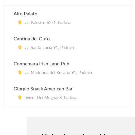
vicolo Lorenzo Pignoria 12, Padova
Alto Palato
Al Santo
via Palestro 62/1, Padova
via del Santo 147, Padova
Cantina del Gufo
Al Saraceno
via Santa Lucia 91, Padova
via Giovanni Canestrini 4, Padova
Connemara Irish Land Pub
Al Tamiso
via Madonna del Rosario 91, Padova
via Desman (Località San Michele delle Baldesse)
Giorgio Snack American Bar
359, Borgoricco
riviera Dei Mugnai 8, Padova