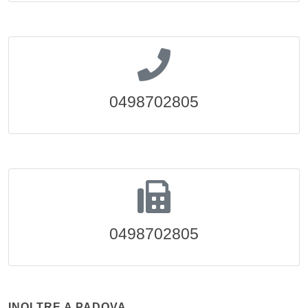
0498702805
0498702805
INOLTRE A PADOVA