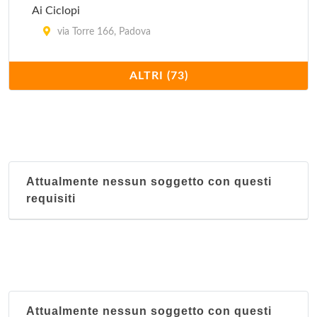
Ai Ciclopi
via Torre 166, Padova
Al Camin
ALTRI (73)
viale Felice Cavallotti 44, Padova
Al Carmine
piazza Francesco Petrarca 8, Padova
Attualmente nessun soggetto con questi
Al Cicheto
requisiti
via Girolamo Savonarola 59, Padova
Al Fagiano
via Antonio Locatelli 45, Padova
Al Forcellini
Attualmente nessun soggetto con questi