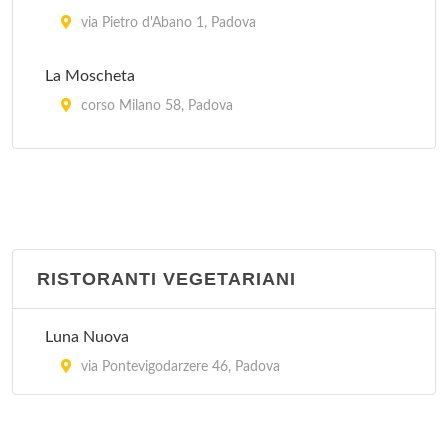
via Pietro d'Abano 1, Padova
La Moscheta
corso Milano 58, Padova
La Vecchia Enoteca
via San Martino e Solferino 32, Padova
PePen Ristorante - Santa Lucia Enoteca
piazza Cavour 15, Padova
RISTORANTI VEGETARIANI
Per Bacco
Luna Nuova
piazzale Pontecorvo 10, Padova
via Pontevigodarzere 46, Padova
Tadi
via Tadi 16, Padova