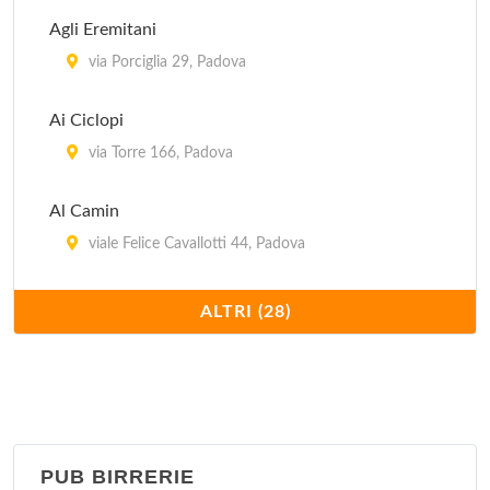
via Del Pescarotto 37/A, Padova
Agli Eremitani
Dai Grandi
via Porciglia 29, Padova
via Firenze 6, Villafranca Padovana - Taggì di Sopra
Ai Ciclopi
via Torre 166, Padova
Al Camin
viale Felice Cavallotti 44, Padova
Al Carmine
ALTRI (28)
piazza Francesco Petrarca 8, Padova
Al Forcellini
via Egidio Forcellini 172, Padova
PUB BIRRERIE
Al Gatto Rosso