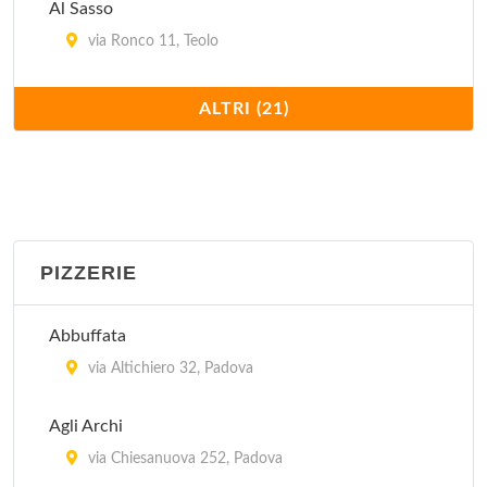
Al Sasso
via Ronco 11, Teolo
Antica Trattoria al Bosco
ALTRI (21)
via Valmarana 13, Saonara
Antica Trattoria Ballotta dal 1605
via Carromatto 4, Torreglia
PIZZERIE
Antica Trattoria dei Paccagnella
via del Santo 113, Padova
Abbuffata
Cantina del Gufo
via Altichiero 32, Padova
via Santa Lucia 91, Padova
Agli Archi
Da Linda
via Chiesanuova 252, Padova