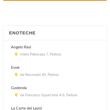
via San Pelagio 95, Due Carrare
Antica Trattoria al Bosco
via Valmarana 13, Saonara
ENOTECHE
Antica Trattoria Ballotta dal 1605
Angelo Rasi
via Carromatto 4, Torreglia
riviera Paleocapa 7, Padova
Antica Trattoria dei Paccagnella
Evoè
via del Santo 113, Padova
via Vescovado 85, Padova
Antico Brolo
Godenda
corso Milano 22, Padova
via Francesco Squarcione 4/6, Padova
Bastioni del Moro
La Corte dei Leoni
via Pilade Bronzetti 18, Padova