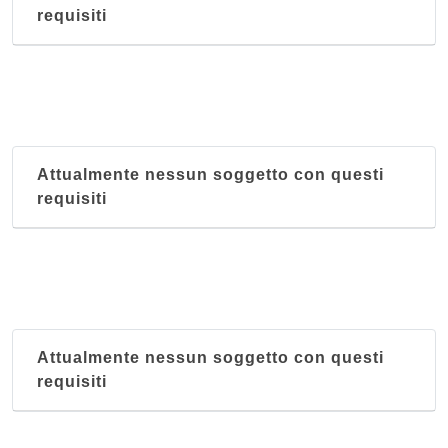
via Egidio Forcellini 172, Padova
requisiti
Al Palazzon
via Ca' Onorai 2, Galliera Veneta
Attualmente nessun soggetto con questi
requisiti
Attualmente nessun soggetto con questi
requisiti