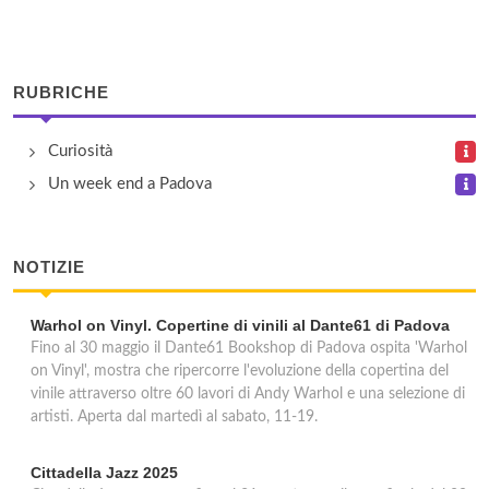
Ai Tigli
piazza 20 Settembre 19, Monselice
RUBRICHE
Al Collina Tranquilla
via Ronco 24, Teolo
Curiosità
Un week end a Padova
Al Girasole
via Calto del Cristo 2, Arquà Petrarca
NOTIZIE
Warhol on Vinyl. Copertine di vinili al Dante61 di Padova
Fino al 30 maggio il Dante61 Bookshop di Padova ospita 'Warhol
on Vinyl', mostra che ripercorre l'evoluzione della copertina del
vinile attraverso oltre 60 lavori di Andy Warhol e una selezione di
artisti. Aperta dal martedì al sabato, 11-19.
Cittadella Jazz 2025