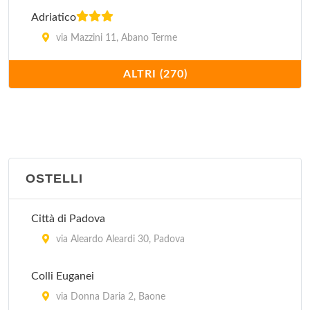
Adriatico
via Mazzini 11, Abano Terme
ALTRI (270)
Ai Buoni Amici
via Neroniana 11, Montegrotto Terme
Al Camin
viale Felice Cavallotti 44, Padova
OSTELLI
Al Capitello
via Capitello 12, Megliadino San Vitale
Città di Padova
via Aleardo Aleardi 30, Padova
Al Cason
via Fra' Paolo Sarpi 40, Padova
Colli Euganei
via Donna Daria 2, Baone