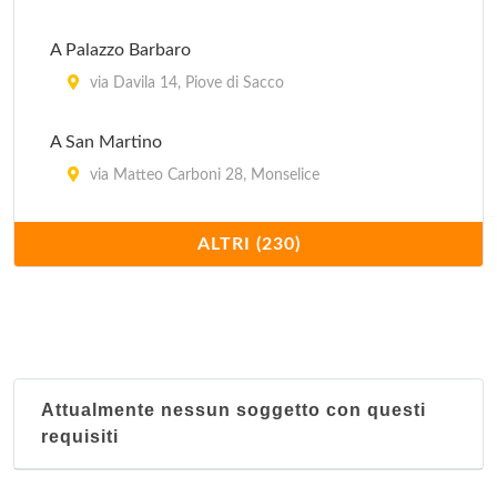
A Palazzo Barbaro
via Davila 14, Piove di Sacco
A San Martino
via Matteo Carboni 28, Monselice
A Villa Petrarca
ALTRI (230)
via Liviana 99, Torreglia
Ai Girasoli
via Piovese 182, Padova
Attualmente nessun soggetto con questi
Ai Salici
requisiti
via Pirio 30, Torreglia