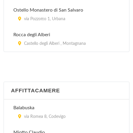
Al Catajo
via Galzignana 16, Battaglia Terme
Ostello Monastero di San Salvaro
via Pozzotto 1, Urbana
Al Fagiano
Rocca degli Alberi
via Antonio Locatelli 45, Padova
Castello degli Alberi , Montagnana
AFFITTACAMERE
Balabuska
via Romea 8, Codevigo
Miotto Claudio