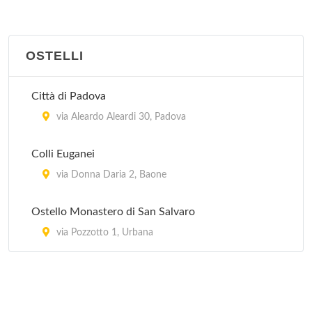
Al Camin
viale Felice Cavallotti 44, Padova
OSTELLI
Al Capitello
via Capitello 12, Megliadino San Vitale
Città di Padova
via Aleardo Aleardi 30, Padova
Al Cason
via Fra' Paolo Sarpi 40, Padova
Colli Euganei
via Donna Daria 2, Baone
Al Catajo
via Galzignana 16, Battaglia Terme
Ostello Monastero di San Salvaro
via Pozzotto 1, Urbana
Al Fagiano
via Antonio Locatelli 45, Padova