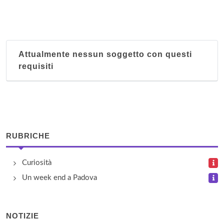
Ai Girasoli
via Piovese 182, Padova
Attualmente nessun soggetto con questi
Ai Salici
requisiti
via Pirio 30, Torreglia
Ai Tigli
piazza 20 Settembre 19, Monselice
RUBRICHE
Al Collina Tranquilla
via Ronco 24, Teolo
Curiosità
Un week end a Padova
Al Girasole
via Calto del Cristo 2, Arquà Petrarca
NOTIZIE