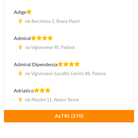
Adige
via Barchessa 2, Boara Pisani
Admiral
via Vigonovese 90, Padova
Admiral Dipendenza
via Vigonovese (Località Camin) 88, Padova
Adriatico
via Mazzini 11, Abano Terme
ALTRI (270)
Ai Buoni Amici
via Neroniana 11, Montegrotto Terme