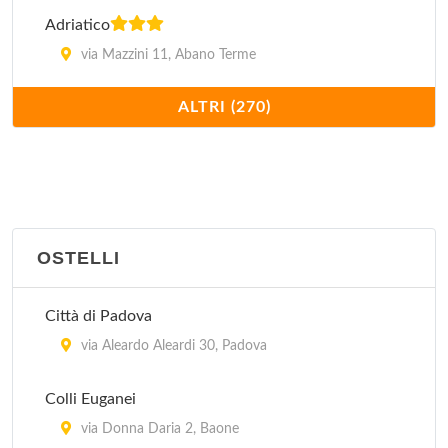
Adriatico
via Mazzini 11, Abano Terme
ALTRI (270)
Ai Buoni Amici
via Neroniana 11, Montegrotto Terme
Al Camin
viale Felice Cavallotti 44, Padova
OSTELLI
Al Capitello
via Capitello 12, Megliadino San Vitale
Città di Padova
via Aleardo Aleardi 30, Padova
Al Cason
via Fra' Paolo Sarpi 40, Padova
Colli Euganei
via Donna Daria 2, Baone