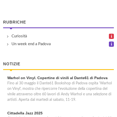
Ai Tigli
piazza 20 Settembre 19, Monselice
RUBRICHE
Al Collina Tranquilla
via Ronco 24, Teolo
Curiosità
Un week end a Padova
Al Ponte (Bartolami Andrea)
via Antonio Zacco 28/A, Padova
NOTIZIE
Warhol on Vinyl. Copertine di vinili al Dante61 di Padova
Fino al 30 maggio il Dante61 Bookshop di Padova ospita 'Warhol
on Vinyl', mostra che ripercorre l'evoluzione della copertina del
vinile attraverso oltre 60 lavori di Andy Warhol e una selezione di
artisti. Aperta dal martedì al sabato, 11-19.
Cittadella Jazz 2025