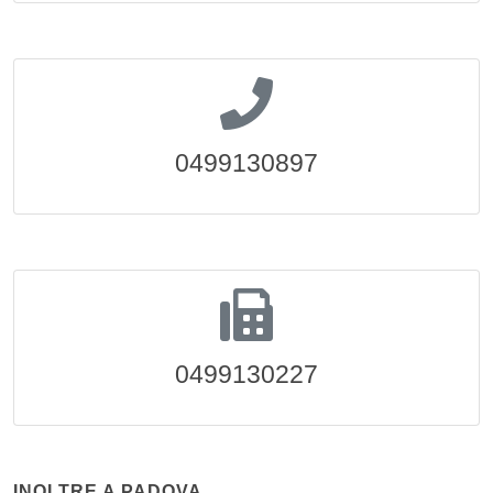
0499130897
0499130227
INOLTRE A PADOVA