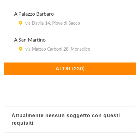
A Palazzo Barbaro
via Davila 14, Piove di Sacco
A San Martino
via Matteo Carboni 28, Monselice
A Villa Petrarca
ALTRI (230)
via Liviana 99, Torreglia
Ai Girasoli
via Piovese 182, Padova
Attualmente nessun soggetto con questi
Ai Salici
requisiti
via Pirio 30, Torreglia