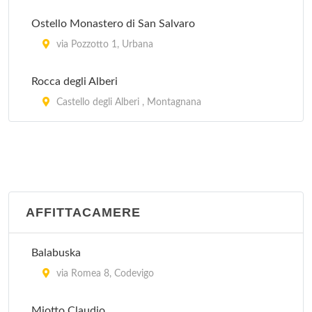
Al Catajo
via Galzignana 16, Battaglia Terme
Ostello Monastero di San Salvaro
via Pozzotto 1, Urbana
Al Fagiano
Rocca degli Alberi
via Antonio Locatelli 45, Padova
Castello degli Alberi , Montagnana
AFFITTACAMERE
Balabuska
via Romea 8, Codevigo
Miotto Claudio