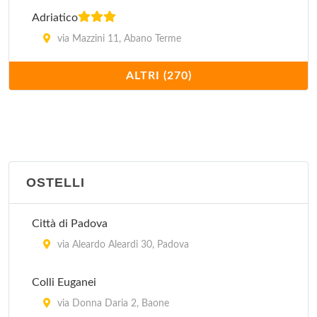
Adriatico
via Mazzini 11, Abano Terme
ALTRI (270)
Ai Buoni Amici
via Neroniana 11, Montegrotto Terme
Al Camin
viale Felice Cavallotti 44, Padova
OSTELLI
Al Capitello
via Capitello 12, Megliadino San Vitale
Città di Padova
via Aleardo Aleardi 30, Padova
Al Cason
via Fra' Paolo Sarpi 40, Padova
Colli Euganei
via Donna Daria 2, Baone