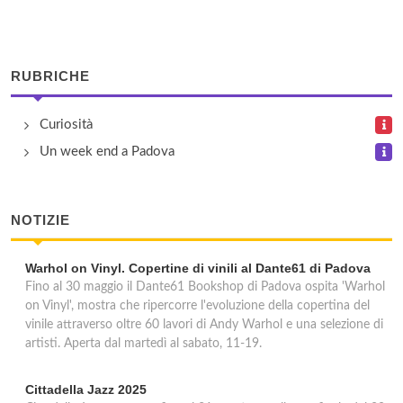
Al Collina Tranquilla
via Ronco 24, Teolo
RUBRICHE
Al Girasole
via Calto del Cristo 2, Arquà Petrarca
Curiosità
Un week end a Padova
Al Ponte (Bartolami Andrea)
via Antonio Zacco 28/A, Padova
NOTIZIE
Warhol on Vinyl. Copertine di vinili al Dante61 di Padova
Fino al 30 maggio il Dante61 Bookshop di Padova ospita 'Warhol
on Vinyl', mostra che ripercorre l'evoluzione della copertina del
vinile attraverso oltre 60 lavori di Andy Warhol e una selezione di
artisti. Aperta dal martedì al sabato, 11-19.
Cittadella Jazz 2025