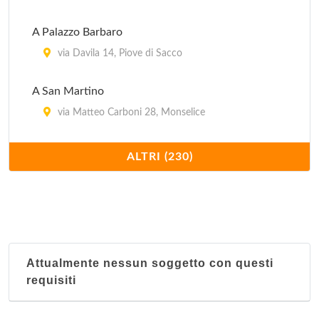
A Palazzo Barbaro
via Davila 14, Piove di Sacco
A San Martino
via Matteo Carboni 28, Monselice
A Villa Petrarca
ALTRI (230)
via Liviana 99, Torreglia
Ai Girasoli
via Piovese 182, Padova
Attualmente nessun soggetto con questi
Ai Tigli
requisiti
piazza 20 Settembre 19, Monselice