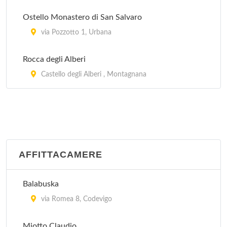
Al Catajo
via Galzignana 16, Battaglia Terme
Ostello Monastero di San Salvaro
via Pozzotto 1, Urbana
Al Fagiano
Rocca degli Alberi
via Antonio Locatelli 45, Padova
Castello degli Alberi , Montagnana
AFFITTACAMERE
Balabuska
via Romea 8, Codevigo
Miotto Claudio