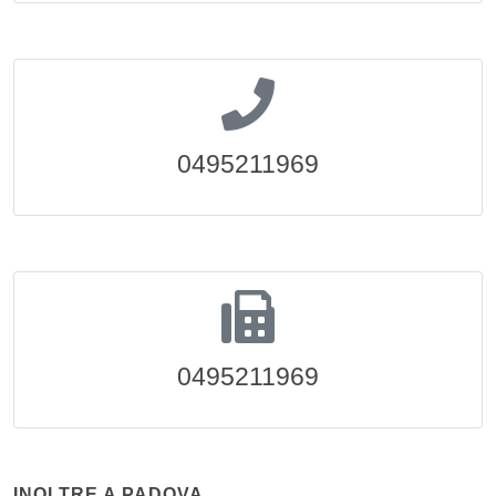
0495211969
0495211969
INOLTRE A PADOVA