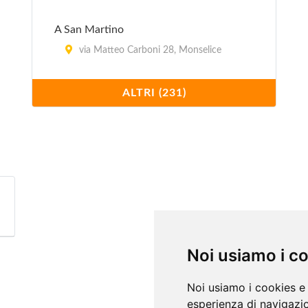
A San Martino
via Matteo Carboni 28, Monselice
A Villa Petrarca
ALTRI (231)
via Liviana 99, Torreglia
Ai Girasoli
via Piovese 182, Padova
Ai Salici
via Pirio 30, Torreglia
Noi usiamo i c
Ai Tigli
piazza 20 Settembre 19, Monselice
Noi usiamo i cookies e 
esperienza di navigazio