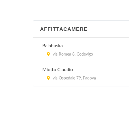
via Neroniana 11, Montegrotto Terme
Al Camin
viale Felice Cavallotti 44, Padova
AFFITTACAMERE
Al Capitello
Balabuska
via Capitello 12, Megliadino San Vitale
via Romea 8, Codevigo
Al Cason
Miotto Claudio
via Fra' Paolo Sarpi 40, Padova
via Ospedale 79, Padova
Al Catajo
via Galzignana 16, Battaglia Terme
Al Fagiano
via Antonio Locatelli 45, Padova