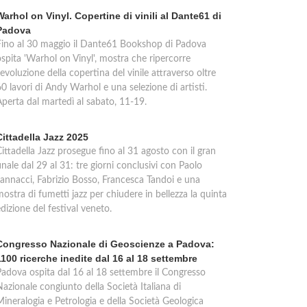
Warhol on Vinyl. Copertine di vinili al Dante61 di
Padova
Fino al 30 maggio il Dante61 Bookshop di Padova
ospita 'Warhol on Vinyl', mostra che ripercorre
'evoluzione della copertina del vinile attraverso oltre
0 lavori di Andy Warhol e una selezione di artisti.
Aperta dal martedì al sabato, 11-19.
Cittadella Jazz 2025
ittadella Jazz prosegue fino al 31 agosto con il gran
inale dal 29 al 31: tre giorni conclusivi con Paolo
Jannacci, Fabrizio Bosso, Francesca Tandoi e una
ostra di fumetti jazz per chiudere in bellezza la quinta
dizione del festival veneto.
Congresso Nazionale di Geoscienze a Padova:
1100 ricerche inedite dal 16 al 18 settembre
Padova ospita dal 16 al 18 settembre il Congresso
azionale congiunto della Società Italiana di
Mineralogia e Petrologia e della Società Geologica