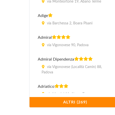
via Monteortone 19, Abano Terme
Adige
via Barchessa 2, Boara Pisani
Admiral
via Vigonovese 90, Padova
Admiral Dipendenza
via Vigonovese (Località Camin) 88,
Padova
Adriatico
via Mazzini 11, Abano Terme
ALTRI (269)
Ai Buoni Amici