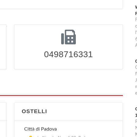
l
6
0498716331
C
f
m
e
OSTELLI
N
Città di Padova