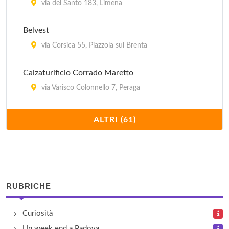
via del Santo 183, Limena
Belvest
via Corsica 55, Piazzola sul Brenta
Calzaturificio Corrado Maretto
via Varisco Colonnello 7, Peraga
Calzaturificio Fratelli Caccin
ALTRI (61)
via Cornara 64, Zeminiana di Massanago
Calzaturificio Lady Raffy
via Noventana 25, Noventa Padovana
RUBRICHE
Calzaturificio Laudino Caccin
Curiosità
via Roma 2, San Giorgio delle Pertiche
Un week end a Padova