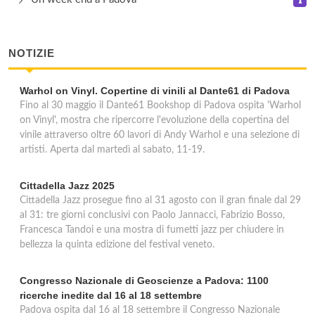
Calzaturificio Lisa
via Kennedy 7, Campo San Martino
NOTIZIE
Calzaturificio Luval
Warhol on Vinyl. Copertine di vinili al Dante61 di Padova
via Padovane 19, Zeminiana di Massanago
Fino al 30 maggio il Dante61 Bookshop di Padova ospita 'Warhol
on Vinyl', mostra che ripercorre l'evoluzione della copertina del
Camiceria Scabo
vinile attraverso oltre 60 lavori di Andy Warhol e una selezione di
artisti. Aperta dal martedì al sabato, 11-19.
via Bosco 1, Vigonza
Cittadella Jazz 2025
Cittadella Jazz prosegue fino al 31 agosto con il gran finale dal 29
al 31: tre giorni conclusivi con Paolo Jannacci, Fabrizio Bosso,
Francesca Tandoi e una mostra di fumetti jazz per chiudere in
bellezza la quinta edizione del festival veneto.
Congresso Nazionale di Geoscienze a Padova: 1100
ricerche inedite dal 16 al 18 settembre
Padova ospita dal 16 al 18 settembre il Congresso Nazionale