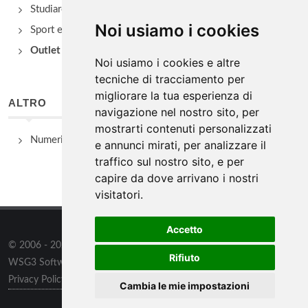
Studiare
Noi usiamo i cookies
Sport e Benessere
Outlet e spacci aziendali
Noi usiamo i cookies e altre
tecniche di tracciamento per
migliorare la tua esperienza di
ALTRO
navigazione nel nostro sito, per
mostrarti contenuti personalizzati
Numeri Utili
e annunci mirati, per analizzare il
traffico sul nostro sito, e per
capire da dove arrivano i nostri
visitatori.
Accetto
© 2006 - 2026
WSG3 STUDIO
tutti i diritti riservati. Powered by
Rifiuto
WSG3 Software
Privacy Policy
/
Preferenze sui Cookies
Cambia le mie impostazioni
Informazioni
/
Contatti
/
Sitemap