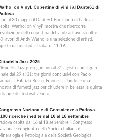
Warhol on Vinyl. Copertine di vinili al Dante61 di
Padova
Fino al 30 maggio il Dante61 Bookshop di Padova
ospita 'Warhol on Vinyl', mostra che ripercorre
'evoluzione della copertina del vinile attraverso oltre
0 lavori di Andy Warhol e una selezione di artisti.
Aperta dal martedì al sabato, 11-19.
Cittadella Jazz 2025
ittadella Jazz prosegue fino al 31 agosto con il gran
inale dal 29 al 31: tre giorni conclusivi con Paolo
Jannacci, Fabrizio Bosso, Francesca Tandoi e una
ostra di fumetti jazz per chiudere in bellezza la quinta
dizione del festival veneto.
Congresso Nazionale di Geoscienze a Padova:
1100 ricerche inedite dal 16 al 18 settembre
Padova ospita dal 16 al 18 settembre il Congresso
azionale congiunto della Società Italiana di
Mineralogia e Petrologia e della Società Geologica