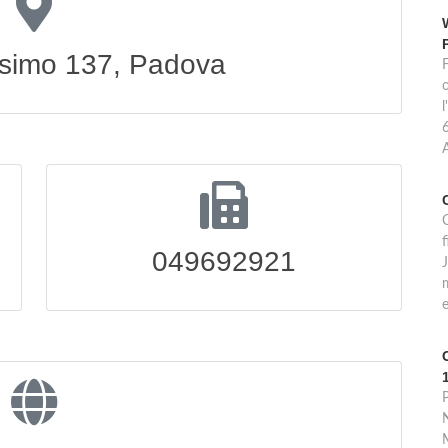
simo 137, Padova
l
6
C
f
049692921
m
e
N