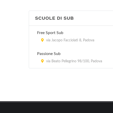
SCUOLE DI SUB
Free Sport Sub
via Jacopo Facciolati 8, Padova
Passione Sub
via Beato Pellegrino 98/100, Padova