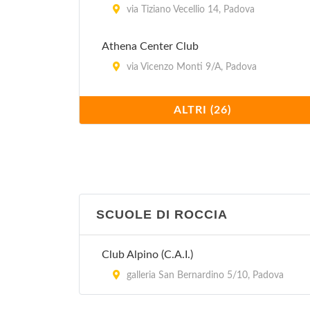
via Tiziano Vecellio 14, Padova
Athena Center Club
via Vicenzo Monti 9/A, Padova
Athena Beauty Club
ALTRI (26)
galleria Storione 5, Padova
Athletic Sport Fitness
via Ansuino da Forlì 4, Padova
SCUOLE DI ROCCIA
Ballet Center
via Andrea Briosco 2, Padova
Club Alpino (C.A.I.)
Centro Daruma
galleria San Bernardino 5/10, Padova
via Giovanni Paisiello 15, Padova