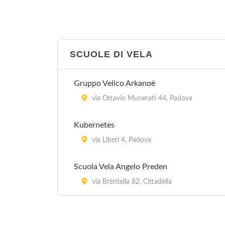
Centro Studi Yoga
corso Milano 29, Padova
SCUOLE DI VELA
Ciak
via Giuseppe Ferrari 2, Padova
Gruppo Velico Arkanoè
via Ottavio Munerati 44, Padova
Kubernetes
via Liberi 4, Padova
Scuola Vela Angelo Preden
via Brentella 82, Cittadella