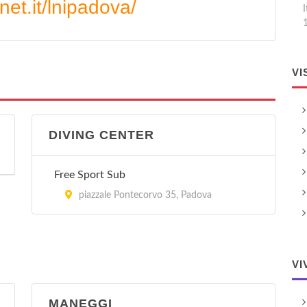
net.it/lnipadova/
I
VI
DIVING CENTER
Free Sport Sub
piazzale Pontecorvo 35, Padova
VI
MANEGGI