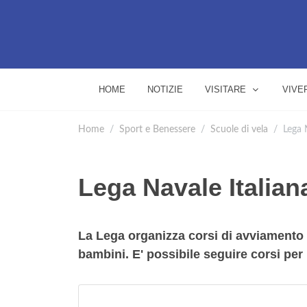
HOME
NOTIZIE
VISITARE
VIVE
Home
Sport e Benessere
Scuole di vela
Lega 
Lega Navale Italian
La Lega organizza corsi di avviamento 
bambini. E' possibile seguire corsi per