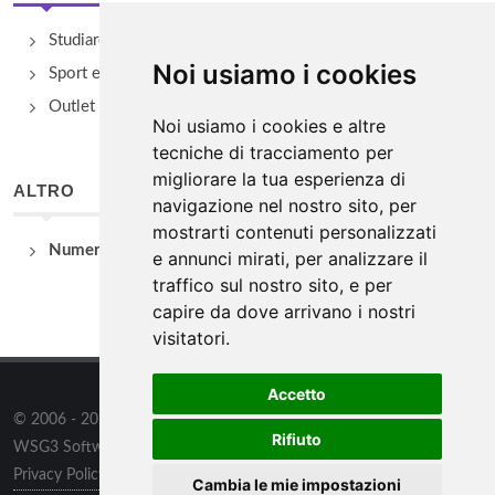
Studiare
Noi usiamo i cookies
Sport e Benessere
Outlet e spacci aziendali
Noi usiamo i cookies e altre
tecniche di tracciamento per
migliorare la tua esperienza di
ALTRO
navigazione nel nostro sito, per
mostrarti contenuti personalizzati
Numeri Utili
e annunci mirati, per analizzare il
traffico sul nostro sito, e per
capire da dove arrivano i nostri
visitatori.
Accetto
© 2006 - 2026
WSG3 STUDIO
tutti i diritti riservati. Powered by
Rifiuto
WSG3 Software
Privacy Policy
/
Preferenze sui Cookies
Cambia le mie impostazioni