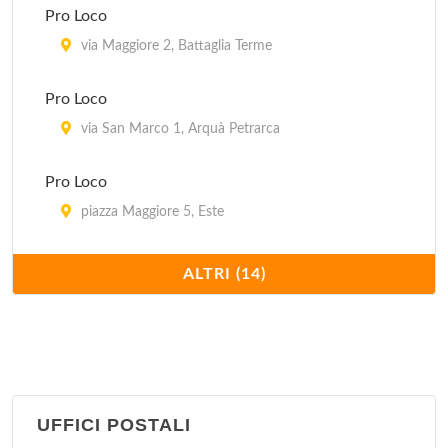
Pro Loco
via Maggiore 2, Battaglia Terme
Pro Loco
via San Marco 1, Arquà Petrarca
Pro Loco
piazza Maggiore 5, Este
Pro Loco
ALTRI (14)
via Giuseppe Garibaldi 42, Piove di Sacco
Pro Loco
via Roma 1, Monselice
UFFICI POSTALI
Turismo Padova